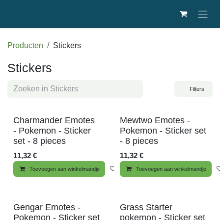
Overslaan naar inhoud
Producten
Stickers
Stickers
Filters
Nieuw!
Nieuw!
Charmander Emotes
Mewtwo Emotes -
- Pokemon - Sticker
Pokemon - Sticker set
set - 8 pieces
- 8 pieces
11,32
€
11,32
€
Toevoegen aan winkelmandje
Toevoegen aan wenslijst
Toevoegen aan winkelmandje
Nieuw!
Gengar Emotes -
Grass Starter
Pokemon - Sticker set
pokemon - Sticker set